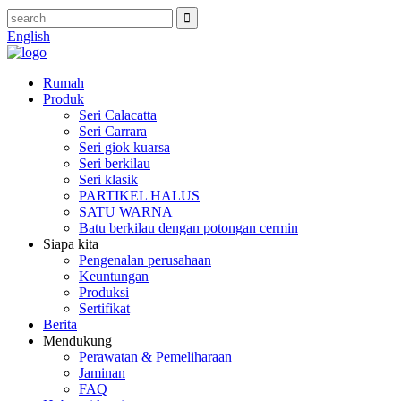
English
Rumah
Produk
Seri Calacatta
Seri Carrara
Seri giok kuarsa
Seri berkilau
Seri klasik
PARTIKEL HALUS
SATU WARNA
Batu berkilau dengan potongan cermin
Siapa kita
Pengenalan perusahaan
Keuntungan
Produksi
Sertifikat
Berita
Mendukung
Perawatan & Pemeliharaan
Jaminan
FAQ