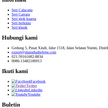
Seri Calacatta
Seri Carrara
Seri giok kuarsa
Seri berkilau
Seri klasik
Hubungi kami
Gedung 5, Pusat Xindi, Jalur 1518, Jalan Selatan Yumin, Distri
export@shanghaihefeng.com
021-59161682-8834
0086-13482186913
Ikuti kami
Facebook
Twitter
Linkedin
Youtube
Buletin