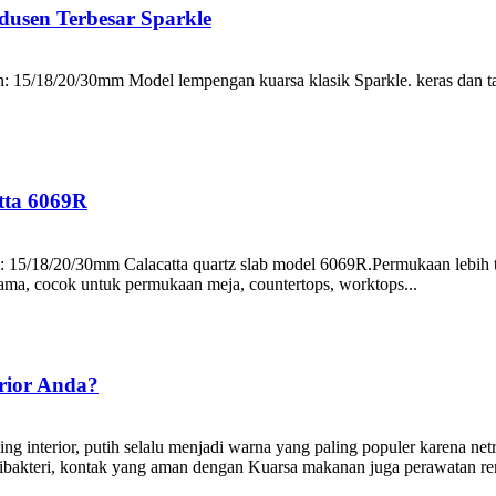
usen Terbesar Sparkle
15/18/20/30mm Model lempengan kuarsa klasik Sparkle. keras dan ta
tta 6069R
5/18/20/30mm Calacatta quartz slab model 6069R.Permukaan lebih ter
lama, cocok untuk permukaan meja, countertops, worktops...
rior Anda?
 interior, putih selalu menjadi warna yang paling populer karena net
at antibakteri, kontak yang aman dengan Kuarsa makanan juga perawatan re