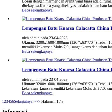
Bosan dengan marmer dan granit yang biasa ada di rumah?
direkayasa.Kuarsa yang direkayasa adalah bahan batu ko
Baca selengkapnya
Lempengan Batu Kuarsa Calacatta China P
oleh admin pada 23-04-2023
Ukuran: 3200x1600/1800mm (126 "x63"/70 ") Tebal: 15/1
memiliki kekerasan Mohs 7,0 , sangat keras dan tahan lam
Baca selengkapnya
Lempengan Batu Kuarsa Calacatta China P
oleh admin pada 23-04-2023
Ukuran: 3200x1600/1800mm (126 "x63"/70 ") Tebal: 15/1
kekerasan- kuarsa memiliki kekerasan Mohs dari 7.0, sang
Baca selengkapnya
1
2
3
4
5
6
Selanjutnya >
>>
Halaman 1 / 8
Informasi