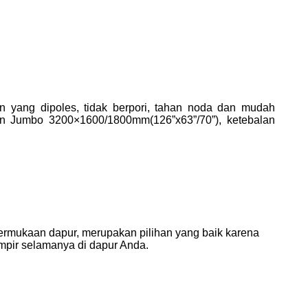
an yang dipoles, tidak berpori, tahan noda dan mudah
ran Jumbo 3200×1600/1800mm(126”x63”/70”), ketebalan
ermukaan dapur, merupakan pilihan yang baik karena
mpir selamanya di dapur Anda.