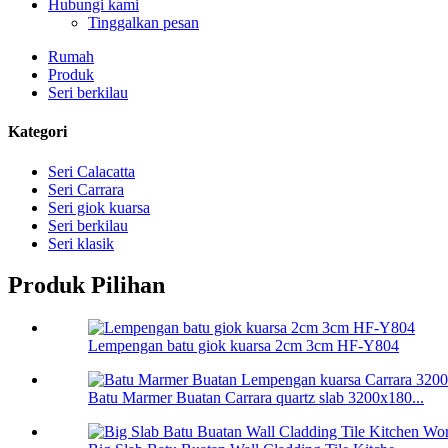
Hubungi kami
Tinggalkan pesan
Rumah
Produk
Seri berkilau
Kategori
Seri Calacatta
Seri Carrara
Seri giok kuarsa
Seri berkilau
Seri klasik
Produk Pilihan
Lempengan batu giok kuarsa 2cm 3cm HF-Y804
Batu Marmer Buatan Carrara quartz slab 3200x180...