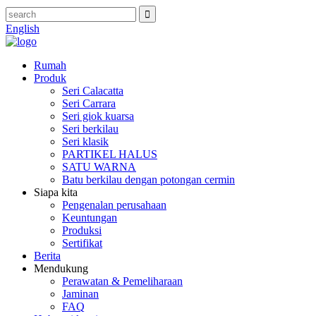
English
Rumah
Produk
Seri Calacatta
Seri Carrara
Seri giok kuarsa
Seri berkilau
Seri klasik
PARTIKEL HALUS
SATU WARNA
Batu berkilau dengan potongan cermin
Siapa kita
Pengenalan perusahaan
Keuntungan
Produksi
Sertifikat
Berita
Mendukung
Perawatan & Pemeliharaan
Jaminan
FAQ