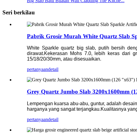
Big Slab Batu Buatan Wall Cladding Tile Kitche...
Seri berkilau
Pabrik Grosir Murah White Quartz Slab Spa
White Sparkle quartz big slab, putih bersih de
dirawat.Kekerasan Mohs 7.0, lebih keras dari 
15/18/20/30mm, atau disesuaikan.
pertanyaan
detail
Grey Quartz Jumbo Slab 3200x1600mm (12
Lempengan kuarsa abu-abu, guntur, adalah desain
harganya yang sangat terjangkau.Kualitasnya yan
pertanyaan
detail